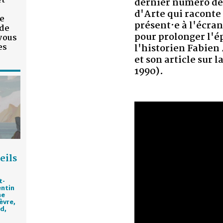
dernier numéro de « Faire l'histoire 
d'Arte qui raconte l'histoire à partir d
présent·e à l'écran exhume un article,
pour prolonger l'épisode, plus loin, ou
l'historien Fabien Archambault convo
et son article sur la "couleur du stade"
1990).