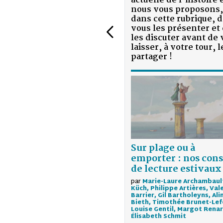
actuelle de l’histoire et
nous vous proposons,
dans cette rubrique, de
vous les présenter et de
les discuter avant de vous
laisser, à votre tour, les
partager !
Sur plage ou à
emporter : nos conseils
de lecture estivaux
par
Marie-Laure Archambault-
Küch, Philippe Artières, Valentin
Barrier, Gil Bartholeyns, Aline
Bieth, Timothée Brunet-Lefèvre,
Louise Gentil, Margot Renard,
Élisabeth Schmit