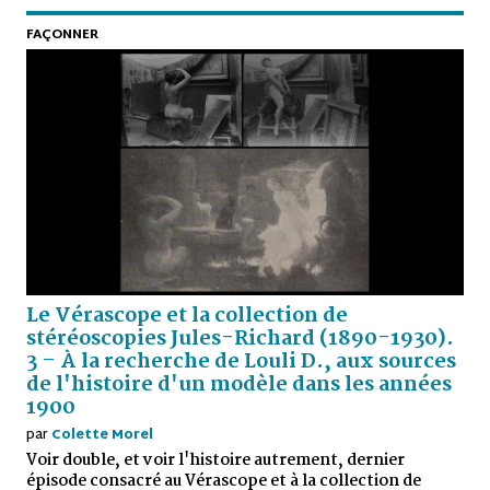
FAÇONNER
Le Vérascope et la collection de
stéréoscopies Jules-Richard (1890-1930).
3 – À la recherche de Louli D., aux sources
de l'histoire d'un modèle dans les années
1900
par
Colette Morel
Voir double, et voir l'histoire autrement, dernier
épisode consacré au Vérascope et à la collection de