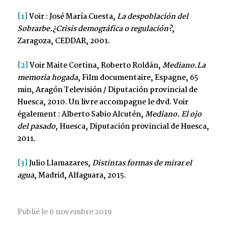
[1]
Voir : José María Cuesta,
La despoblación del
Sobrarbe.¿Crisis demográfica o regulación?
,
Zaragoza, CEDDAR, 2001.
[2]
Voir Maite Cortina, Roberto Roldán,
Mediano.La
memoria hogada
, Film documentaire, Espagne, 65
min, Aragón Televisión / Diputación provincial de
Huesca, 2010. Un livre accompagne le dvd. Voir
également : Alberto Sabio Alcutén,
Mediano. El ojo
del pasado
, Huesca, Diputación provincial de Huesca,
2011.
[3]
Julio Llamazares,
Distintas formas de mirar el
agua
, Madrid, Alfaguara, 2015.
Publié le 6 novembre 2019