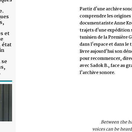
Partir d'une archive sonore et partir à son tour, re
comprendre les origines des voix archivées... En 201
documentariste Anne Kropotkine avait publié dans
trajets d'une expédition sonore sur les traces de la
tunisien de la Première Guerre mondiale capturé par
dans l'espace et dans le temps. L'aventure a conti
livre aujourd'hui son dénouement, en deux épisodes
pour recommencer, direction l'Allemagne en 1916, 
avec Sadok B., face au gramophone qui a capté sa vo
l'archive sonore.
« Colonial knowledge prod
Between the hissing and crackling of old s
voices can be heard that speak, announce, musi