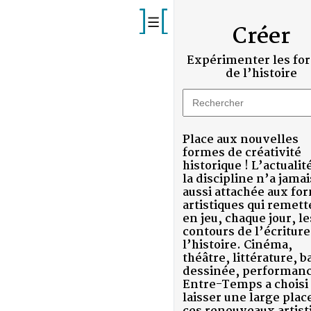
Créer
Expérimenter les formes
de l’histoire
Place aux nouvelles
formes de créativité
historique ! L’actualité de
la discipline n’a jamais été
aussi attachée aux formes
artistiques qui remettent
en jeu, chaque jour, les
contours de l’écriture de
l’histoire. Cinéma,
théâtre, littérature, bande
S)
dessinée, performance,
ST)
Entre-Temps a choisi de
laisser une large place à