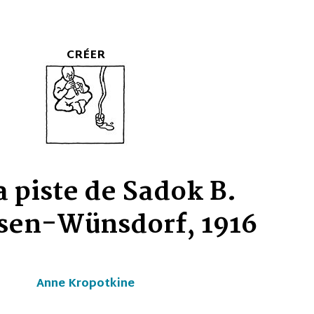
 Sadok B.
orf, 1916
e