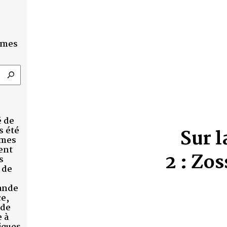
CRÉER
Sur la piste de
2 : Zossen-Wünsd
Anne Kropotkin