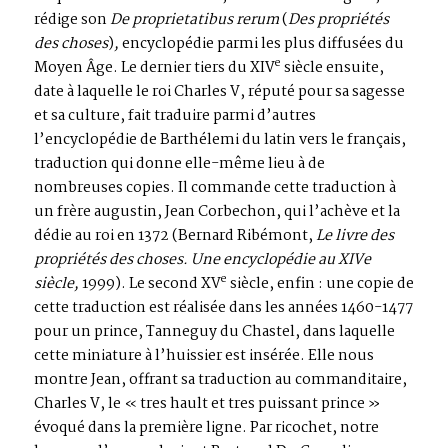
rédige son
De proprietatibus rerum
(
Des propriétés
des choses
)
,
encyclopédie parmi les plus diffusées du
e
Moyen Âge. Le dernier tiers du XIV
siècle ensuite,
date à laquelle le roi Charles V, réputé pour sa sagesse
et sa culture, fait traduire parmi d’autres
l’encyclopédie de Barthélemi du latin vers le français,
traduction qui donne elle-même lieu à de
nombreuses copies. Il commande cette traduction à
un frère augustin, Jean Corbechon, qui l’achève et la
dédie au roi en 1372 (Bernard Ribémont,
Le livre des
propriétés des choses. Une encyclopédie au XIVe
e
siècle,
1999). Le second XV
siècle, enfin : une copie de
cette traduction est réalisée dans les années 1460-1477
pour un prince, Tanneguy du Chastel, dans laquelle
cette miniature à l’huissier est insérée. Elle nous
montre Jean, offrant sa traduction au commanditaire,
Charles V, le « tres hault et tres puissant prince »
évoqué dans la première ligne. Par ricochet, notre