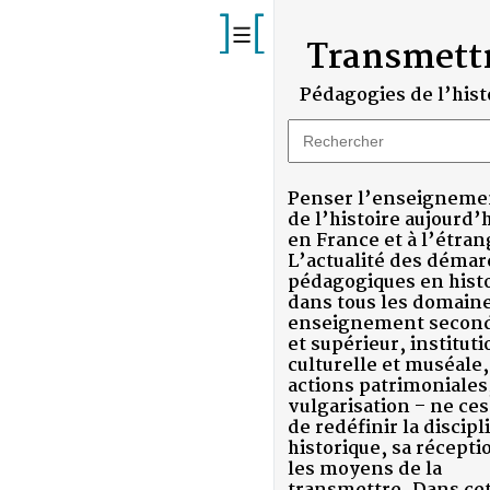
Transmettre
Pédagogies de l’histoire
Penser l’enseignement
de l’histoire aujourd’hui
en France et à l’étranger.
L’actualité des démarches
pédagogiques en histoire,
dans tous les domaines –
enseignement secondaire
et supérieur, institutions
culturelle et muséale,
actions patrimoniales,
vulgarisation – ne cesse
S)
de redéfinir la discipline
ST)
historique, sa réception et
les moyens de la