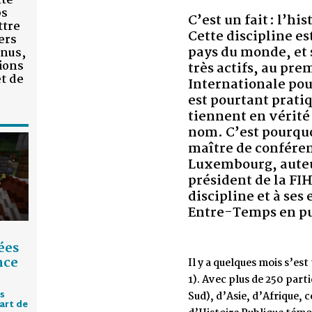
C’est un fait : l’histoire publique pein
Cette discipline est pourtant en plein
pays du monde, et ses formes variées f
très actifs, au premier rang desquelles
Internationale pour l’Histoire Publique
est pourtant pratiquée en France : cert
tiennent en vérité d’une histoire publi
nom. C’est pourquoi Entre-Temps a pr
maître de conférences en histoire publ
Luxembourg, auteur d’un manuel d’his
président de la FIHP, de produire une i
discipline et à ses enjeux, dans un art
Entre-Temps en publie ici la première 
Il y a quelques mois s’est tenue à Berlin le congrès m
1). Avec plus de 250 participants venant d’Europe m
Sud), d’Asie, d’Afrique, ce rassemblement organisé 