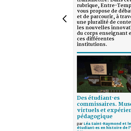
transmettre. Dans cette
rubrique, Entre-Temps
vous propose de débattre
et de parcourir, à travers
une pluralité de contenus,
les nouvelles innovations
du corps enseignant et de
ces différentes
institutions.
Des étudiant·es
commissaires. Musées
virtuels et expérience
pédagogique
par
Léa Saint-Raymond et les
étudiant·es en histoire de l'art de