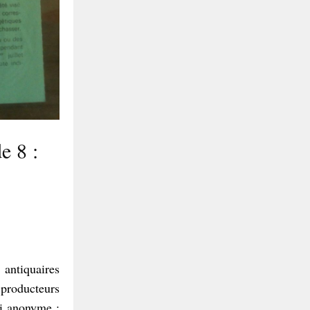
e 8 :
 antiquaires
producteurs
si anonyme ;