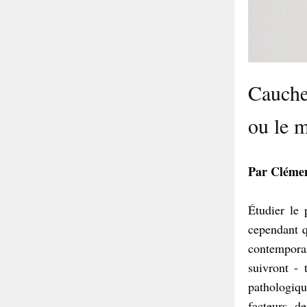
Cauche
ou le 
Par Cléme
Étudier le 
cependant q
contemporai
suivront - 
pathologiqu
facteurs d