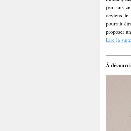
j'en suis c
deviens le
pourrait êtr
proposer un 
Lire la suit
À découvri