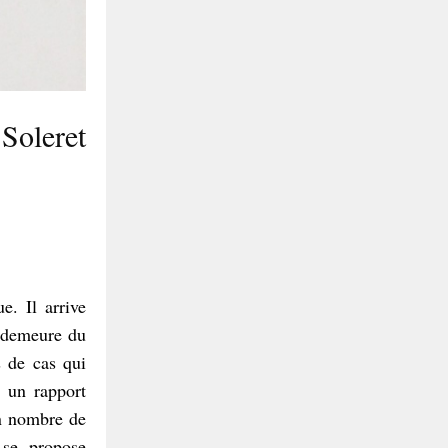
Soleret
e. Il arrive
n demeure du
s de cas qui
 un rapport
in nombre de
 se propose