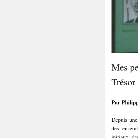
Mes pet
Trésor
Par Philip
Depuis une 
des ensemb
initiaux, d